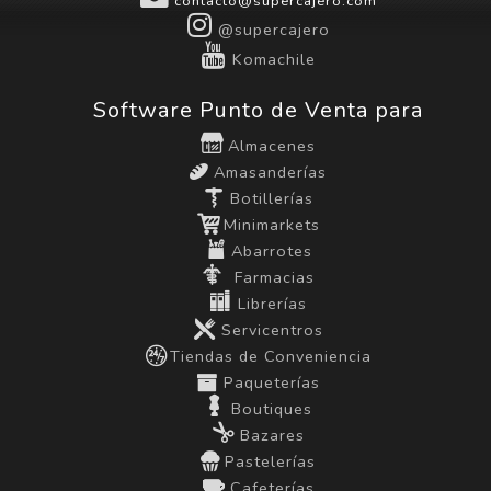
contacto@supercajero.com
@supercajero
Komachile
Software Punto de Venta para
Almacenes
Amasanderías
Botillerías
Minimarkets
Abarrotes
Farmacias
Librerías
Servicentros
Tiendas de Conveniencia
Paqueterías
Boutiques
Bazares
Pastelerías
Cafeterías